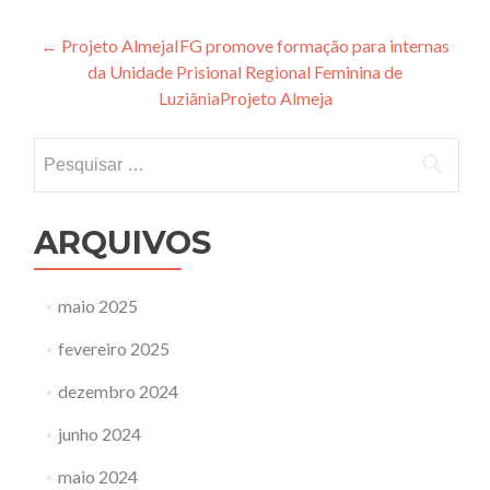
Navegação
←
Projeto AlmejaIFG promove formação para internas
da Unidade Prisional Regional Feminina de
de
LuziâniaProjeto Almeja
Post
Pesquisar
por:
ARQUIVOS
maio 2025
fevereiro 2025
dezembro 2024
junho 2024
maio 2024