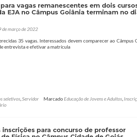
s para vagas remanescentes em dois curso
 da EJA no Câmpus Goiânia terminam no di
9 de março de 2022
ferecidas 35 vagas. Interessados devem comparecer ao Câmpus 
de entrevista e efetivar a matrícula
s seletivos
,
Servidor
Marcado
Educação de Jovens e Adultos
,
Inscri
rio
 inscrições para concurso de professor
o de Física no Câmpus Cidade de Goiás