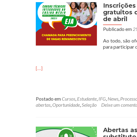
Inscriçõe
gratuitos
de abril
Publicado em
2
Ao todo, são o
para participar 
[…]
Postado em
Cursos
,
Estudante
,
IFG
,
News
,
Processo
abertas
,
Oportunidade
,
Seleção
Deixe um comentá
Abertas as
substitut