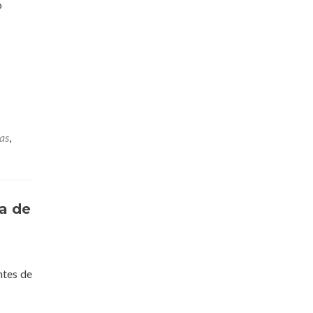
o
tas
,
a de
ntes de