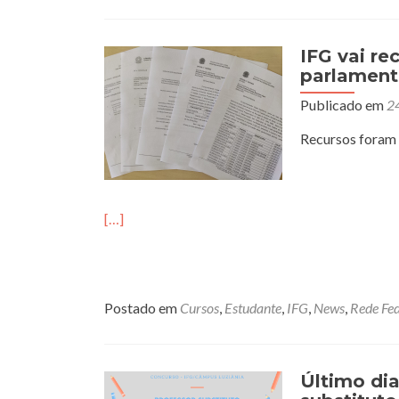
IFG vai r
parlament
Publicado em
2
Recursos foram 
[…]
Postado em
Cursos
,
Estudante
,
IFG
,
News
,
Rede Fed
Último dia