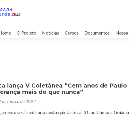
Pular
para
Home
O Projeto
Notícias
Cursos
Documentos
Nossa 
o
conteúdo
ca lança V Coletânea “Cem anos de Paulo
sperança mais do que nunca”
1 de março de 2022
çamento será realizado nesta quinta-feira, 31, no Câmpus Goiâni