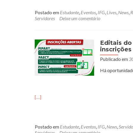
Postado em
Estudante
,
Eventos
,
IFG
,
Lives
,
News
,
R
Servidores
Deixe um comentário
Editais d
inscrições
Publicado em
3
Há oportunidade
[…]
Postado em
Estudante
,
Eventos
,
IFG
,
News
,
Servid
Servidores
Deixe um comentário