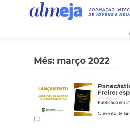
Mês:
março 2022
Panecásti
Navegação
Freire: e
por
Publicado em
3
posts
O evento de lan
[…]