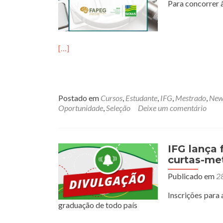
Para concorrer à
[…]
Postado em
Cursos
,
Estudante
,
IFG
,
Mestrado
,
New
Oportunidade
,
Seleção
Deixe um comentário
IFG lança
curtas-met
Publicado em
2
Inscrições para
graduação de todo país