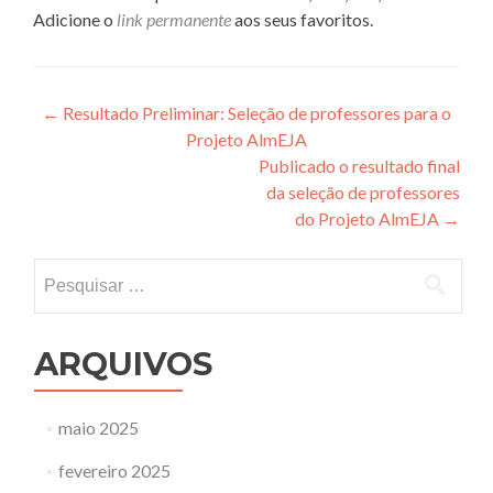
Adicione o
link permanente
aos seus favoritos.
Navegação
←
Resultado Preliminar: Seleção de professores para o
Projeto AlmEJA
de
Publicado o resultado final
Post
da seleção de professores
do Projeto AlmEJA
→
Pesquisar
por:
ARQUIVOS
maio 2025
fevereiro 2025