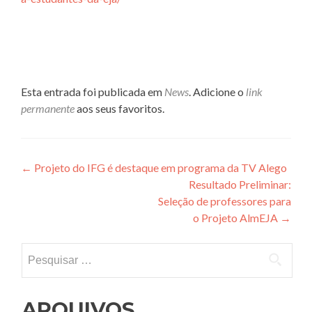
Esta entrada foi publicada em
News
. Adicione o
link
permanente
aos seus favoritos.
Navegação
←
Projeto do IFG é destaque em programa da TV Alego
Resultado Preliminar:
de
Seleção de professores para
Post
o Projeto AlmEJA
→
Pesquisar
por:
ARQUIVOS