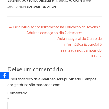
Esta entrada foi publicada em
News
. Adicione o
link
permanente
aos seus favoritos.
Navegação
←
Disciplina sobre letramento na Educação de Jovens e
Adultos começa no dia 2 de março
de
Aula inaugural do Curso de
Post
Informática Essencial é
realizada nos câmpus do
IFG
→
Deixe um comentário
O seu endereço de e-mail não será publicado.
Campos
obrigatórios são marcados com
*
Comentário
*