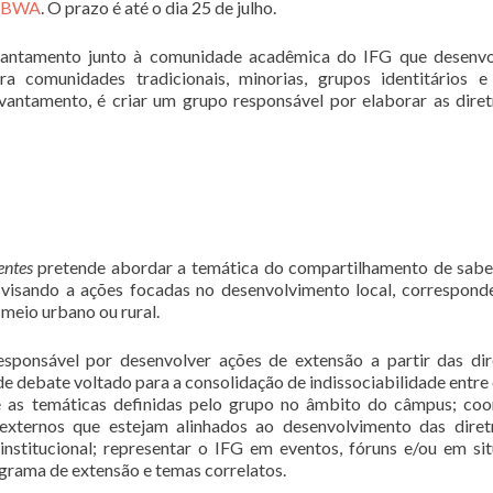
jfBWA
. O prazo é até o dia 25 de julho.
evantamento junto à comunidade acadêmica do IFG que desenv
a comunidades tradicionais, minorias, grupos identitários e
evantamento, é criar um grupo responsável por elaborar as diret
entes
pretende abordar a temática do compartilhamento de sabe
s, visando a ações focadas no desenvolvimento local, correspond
meio urbano ou rural.
esponsável por desenvolver ações de extensão a partir das dir
 debate voltado para a consolidação de indissociabilidade entre 
 as temáticas definidas pelo grupo no âmbito do câmpus; coo
 externos que estejam alinhados ao desenvolvimento das diret
nstitucional; representar o IFG em eventos, fóruns e/ou em si
ograma de extensão e temas correlatos.