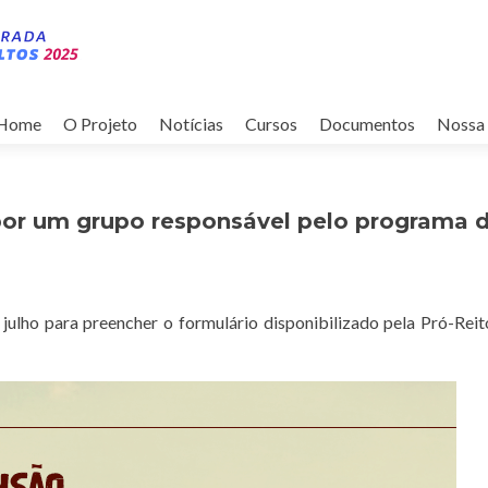
Pular
para
Home
O Projeto
Notícias
Cursos
Documentos
Nossa 
o
conteúdo
por um grupo responsável pelo programa 
 julho para preencher o formulário disponibilizado pela Pró-Reit