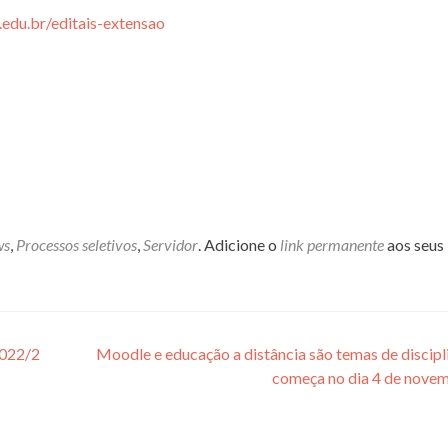
.edu.br/editais-extensao
ws
,
Processos seletivos
,
Servidor
. Adicione o
link permanente
aos seus
2022/2
Moodle e educação a distância são temas de discipl
começa no dia 4 de nove