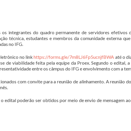
os integrantes do quadro permanente de servidores efetivos 
ração técnica, estudantes e membros da comunidade externa qu
adas no IFG.
letrônico no link
https://forms.gle/7m8LJ6Fp5ucnjfBWA
até o di
ise de viabilidade feita pela equipe da Proex. Segundo o edital, a
epresentatividade entre os câmpus do IFG e envolvimento com a tem
ecionados com convite para a reunião de alinhamento. A reunião d
mês.
 o edital poderão ser obtidos por meio de envio de mensagem ao