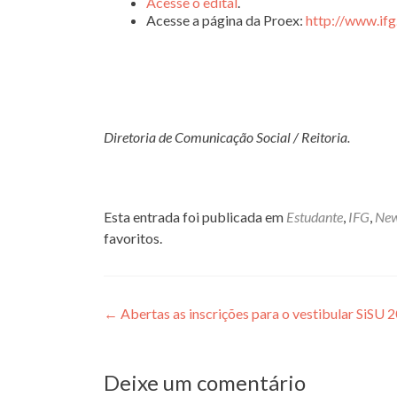
Acesse o edital
.
Acesse a página da Proex:
http://www.ifg
Diretoria de Comunicação Social / Reitoria.
Esta entrada foi publicada em
Estudante
,
IFG
,
Ne
favoritos.
Navegação
←
Abertas as inscrições para o vestibular SiSU 
de
Post
Deixe um comentário