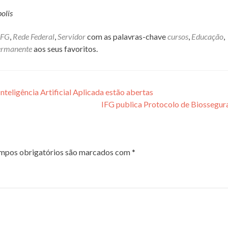
olis
IFG
,
Rede Federal
,
Servidor
com as palavras-chave
cursos
,
Educação
,
permanente
aos seus favoritos.
nteligência Artificial Aplicada estão abertas
IFG publica Protocolo de Biossegu
mpos obrigatórios são marcados com
*