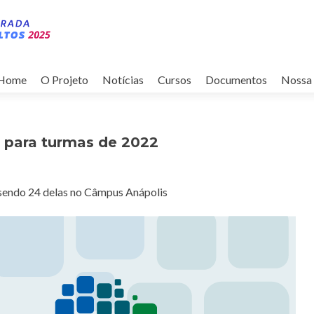
Pular
para
Home
O Projeto
Notícias
Cursos
Documentos
Nossa 
o
conteúdo
l para turmas de 2022
 sendo 24 delas no Câmpus Anápolis