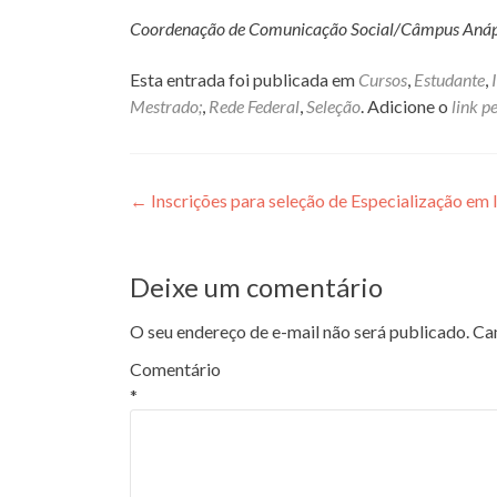
Coordenação de Comunicação Social/Câmpus Anáp
Esta entrada foi publicada em
Cursos
,
Estudante
,
Mestrado;
,
Rede Federal
,
Seleção
. Adicione o
link 
Navegação
←
Inscrições para seleção de Especialização em I
de
Post
Deixe um comentário
O seu endereço de e-mail não será publicado.
Ca
Comentário
*