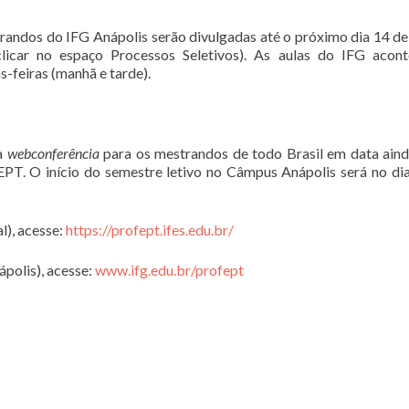
randos do IFG Anápolis serão divulgadas até o próximo dia 14 d
licar no espaço Processos Seletivos). As aulas do IFG acon
s-feiras (manhã e tarde).
ma
webconferência
para os mestrandos de todo Brasil em data aind
PT. O início do semestre letivo no Câmpus Anápolis será no di
l), acesse:
https://profept.ifes.edu.br/
polis), acesse:
www.ifg.edu.br/profept