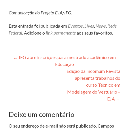
Comunicação do Projeto EJA/IFG.
Esta entrada foi publicada em
Eventos
,
Lives
,
News
,
Rede
Federal
. Adicione o
link permanente
aos seus favoritos.
Navegação
←
IFG abre inscrições para mestrado acadêmico em
Educação
de
Edição da Incomum Revista
Post
apresenta trabalhos do
curso Técnico em
Modelagem do Vestuário –
EJA
→
Deixe um comentário
O seu endereço de e-mail não será publicado.
Campos