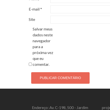
E-mail
*
Site
Salvar meus
dados neste
navegador
para a
próxima vez
que eu
comentar.
Endereço: Av. C-198, 500 - Jardim
proj