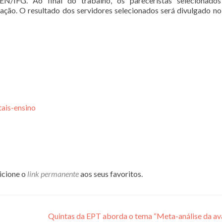
N/IFG. Ao final do trabalho, os pareceristas selecionados
ção. O resultado dos servidores selecionados será divulgado no
tais-ensino
dicione o
link permanente
aos seus favoritos.
Quintas da EPT aborda o tema “Meta-análise da av