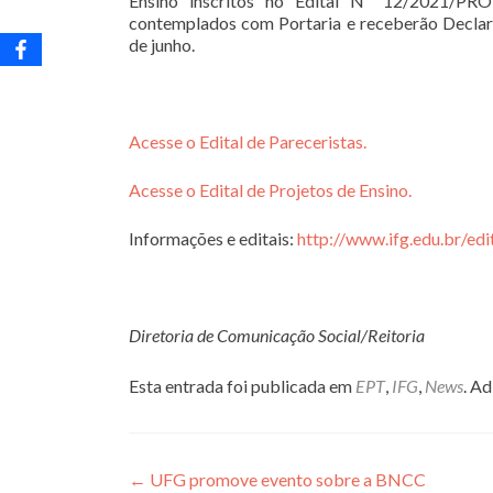
Ensino inscritos no Edital Nº 12/2021/PROE
contemplados com Portaria e receberão Declara
de junho.
Acesse o Edital de Pareceristas.
Acesse o Edital de Projetos de Ensino.
Informações e editais:
http://www.ifg.edu.br/edi
Diretoria de Comunicação Social/Reitoria
Esta entrada foi publicada em
EPT
,
IFG
,
News
. A
Navegação
←
UFG promove evento sobre a BNCC