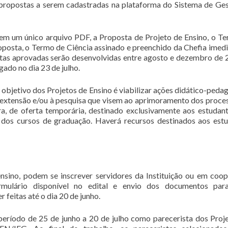
e propostas a serem cadastradas na plataforma do Sistema de Ge
 em um único arquivo PDF, a Proposta de Projeto de Ensino, o T
osta, o Termo de Ciência assinado e preenchido da Chefia imedi
tas aprovadas serão desenvolvidas entre agosto e dezembro de
gado no dia 23 de julho.
objetivo dos Projetos de Ensino é viabilizar ações didático-peda
à extensão e/ou à pesquisa que visem ao aprimoramento dos proce
a, de oferta temporária, destinado exclusivamente aos estudan
 dos cursos de graduação. Haverá recursos destinados aos est
ensino, podem se inscrever servidores da Instituição ou em coo
rmulário disponível no edital e envio dos documentos par
r feitas até o dia 20 de junho.
 período de 25 de junho a 20 de julho como parecerista dos Proj