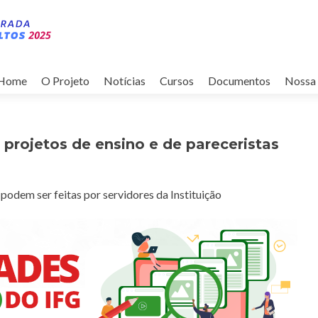
Pular
para
Home
O Projeto
Notícias
Cursos
Documentos
Nossa 
o
conteúdo
 projetos de ensino e de pareceristas
podem ser feitas por servidores da Instituição